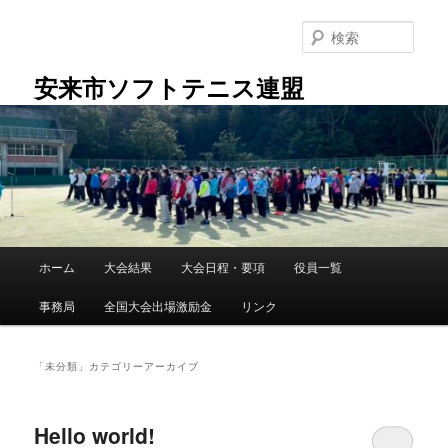
メ
サ
イ
ブ
検
ン
コ
索
コ
ン
安来市ソフトテニス連盟
ン
テ
テ
ン
ン
ツ
ツ
へ
へ
移
移
動
動
メ
ホーム
大会結果
大会日程・要項
役員一覧
イ
ン
事務局
全国大会出場激励金
リンク
メ
ニ
ュ
「
未分類
」カテゴリーアーカイブ
ー
Hello world!